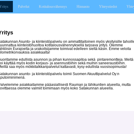
Yritys
Palvelut
Kotitalousvähennys
Hinnasto
Yhteystiedot
Yhte
Yritys
atakunnan Asunto- ja kiinteistöpalvelu on ammattitaitoinen myös yksityisille tahoill
uunnattua kiinteistöhuoltoa kotitalousvähennyksellä tarjoava yritys. Olemme
ähtöisin Eurajoelta ja urakoitsijamme toimivat edelleen sieltä käsin. Emme veloita
ilometrikorvauksia asiakkaalta!
uoritamme edullista asunnon ja pihan kunnossapitoa sekä pintaremontteja. Meitä
oi käyttää myös kodin korjaus- ja asennustöihin sekä muihin saneeraustöihin.
eiltä saa myös mökkitalkkaripalvelut kattavasti, kysy edullista vuosisopimusta!
atakunnan asunto- ja kiinteistöpalvelu toimii Suomen Akuuttipalvelut Oy:n
aputoiminimenä.
alvelemme asiakkaitamme pääasiallisesti Rauman ja lähikuntien alueella, mutta
ovittaessa olemme valmiit toimimaan myös koko Satakunnan alueella.